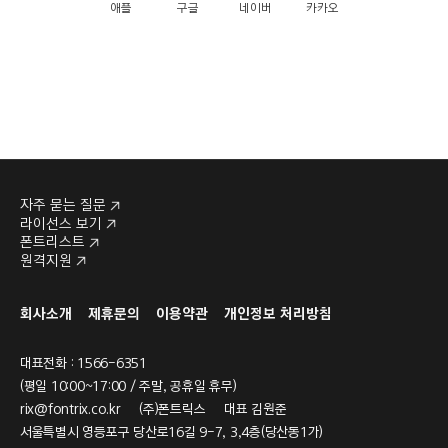
애플
구글
네이버
카카오
자주 묻는 질문
라이선스 보기
폰트리스트
원격지원
회사소개
제휴문의
이용약관
개인정보 처리방침
대표전화 : 1566-6351
(평일 10:00~17:00 / 주말, 공휴일 휴무)
rix@fontrix.co.kr
(주)폰트릭스 대표 김원준
서울특별시 영등포구 당산로16길 9-7, 3,4층(당산동1가)