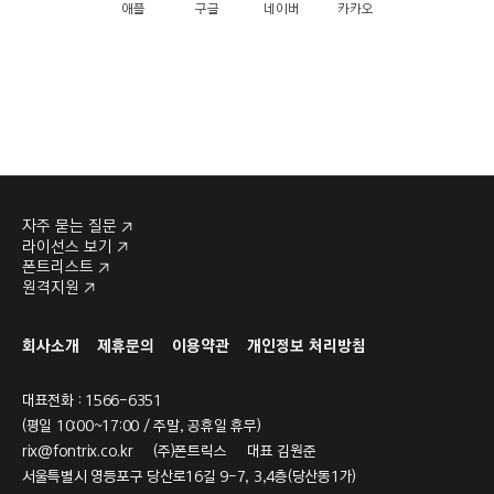
애플
구글
네이버
카카오
자주 묻는 질문
라이선스 보기
폰트리스트
원격지원
회사소개
제휴문의
이용약관
개인정보 처리방침
대표전화 : 1566-6351
(평일 10:00~17:00 / 주말, 공휴일 휴무)
rix@fontrix.co.kr
(주)폰트릭스 대표 김원준
서울특별시 영등포구 당산로16길 9-7, 3,4층(당산동1가)