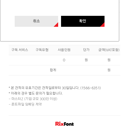
전화
1566-6351
팩스
02-365-8759
취소
확인
아래와 같이 견적합니다.
구독 서비스
구독유형
사용인원
단가
금액(VAT포함)
0
원
원
합계
원
* 본 견적의 유효기간은 견적일로부터 30일입니다. (1566-6351)
* 아래의 경우 별도 문의가 필요합니다.
- 마스터Z (기업 규모 300인 이상)
- 폰트파일 임베딩 계약