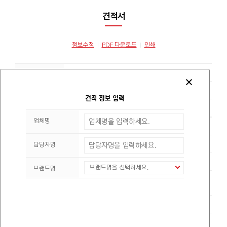
견적서
정보수정
PDF 다운로드
인쇄
수신
귀하
견적일
견적 정보 입력
담당자
업체명
회사명
(주)폰트릭스
대표
김원준
담당자명
사업자번호
104-86-09632
브랜드명을 선택하세요.
브랜드명
서울특별시 영등포구 당산로16길 9-7, 3,4층(당산동1
주소
가)
업태
서비스
종목
S/W개발, 공급