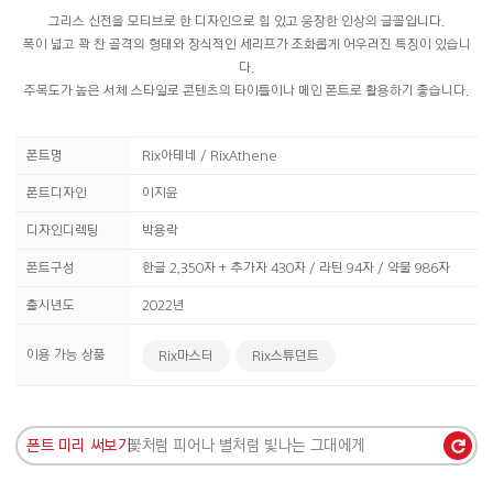
그리스 신전을 모티브로 한 디자인으로 힘 있고 웅장한 인상의 글꼴입니다.
폭이 넓고 꽉 찬 골격의 형태와 장식적인 세리프가 조화롭게 어우러진 특징이 있습니
다.
주목도가 높은 서체 스타일로 콘텐츠의 타이틀이나 메인 폰트로 활용하기 좋습니다.
폰트명
Rix아테네 / RixAthene
폰트디자인
이지윤
디자인디렉팅
박용락
폰트구성
한글 2,350자 + 추가자 430자 / 라틴 94자 / 약물 986자
출시년도
2022년
이용 가능 상품
Rix마스터
Rix스튜던트
폰트 미리 써보기