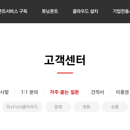
폰트서비스 구독
튜닝폰트
클라우드 설치
기업전용
고객센터
사항
1:1 문의
자주 묻는 질문
견적서
이용권
RixFont클라우드
결제
계정
상품