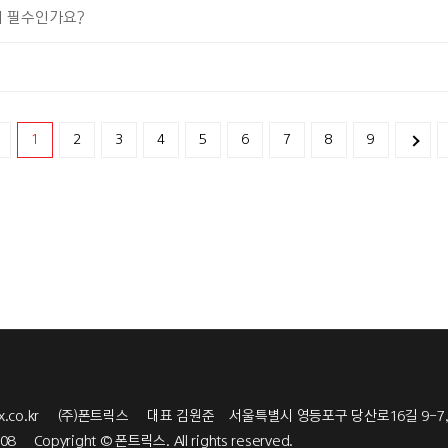
이 필수인가요?
1
2
3
4
5
6
7
8
9
x.co.kr
(주)폰트릭스 대표 김원준
서울특별시 영등포구 당산로16길 9-7, 
right © 폰트릭스. All rights reserved.