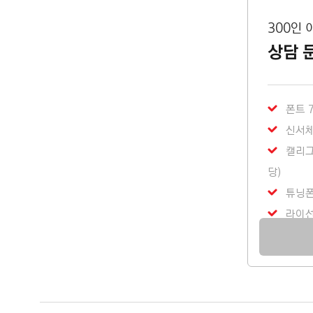
300인 
상담 
폰트 7
신서체
캘리그
당)
튜닝
라이선스