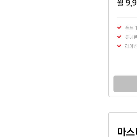
월 9,
폰트 
튜닝
라이선스
마스