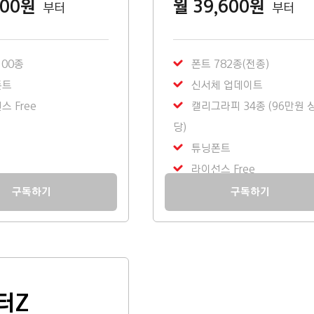
900원
월 39,600원
부터
부터
100종
폰트 782종(전종)
폰트
신서체 업데이트
 Free
캘리그라피 34종 (96만원 
당)
튜닝폰트
라이선스 Free
구독하기
구독하기
터Z