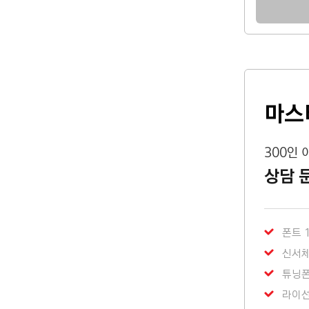
마스
300인 
상담 
폰트 
신서체
튜닝
라이선스