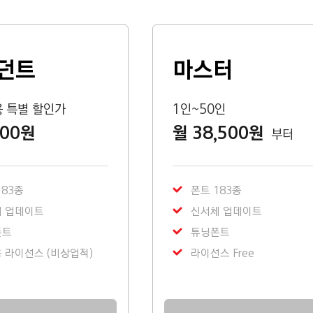
던트
마스터
용 특별 할인가
1인~50인
200원
월 38,500원
부터
183종
폰트 183종
 업데이트
신서체 업데이트
폰트
튜닝폰트
 라이선스 (비상업적)
라이선스 Free