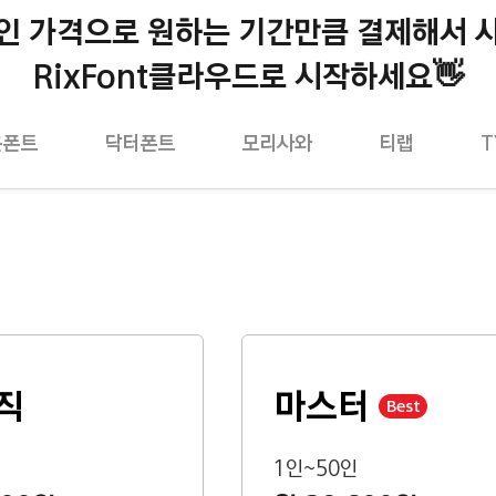
인 가격으로 원하는 기간만큼 결제해서 
RixFont클라우드로 시작하세요👋
온폰트
닥터폰트
모리사와
티랩
T
직
마스터
Best
1인~50인