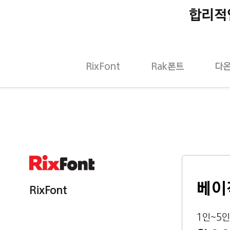
합리적
RixFont
Rak폰트
다
베이
RixFont
1인~5인