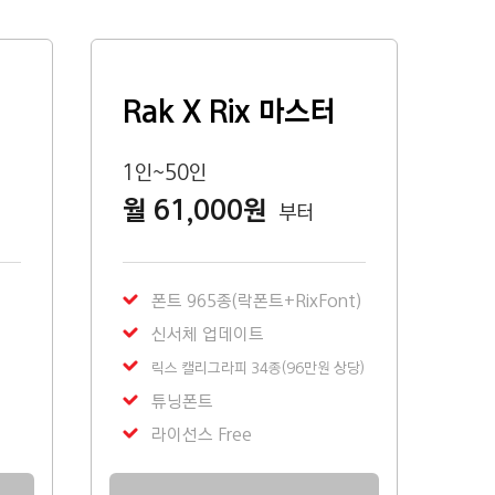
Rak X Rix 마스터
1인~50인
월 61,000원
부터
폰트 965종(락폰트+RixFont)
신서체 업데이트
릭스 캘리그라피 34종(96만원 상당)
튜닝폰트
라이선스 Free