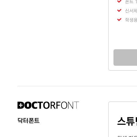
폰트 
신서체
학생용
스튜
닥터폰트