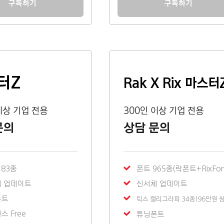
구독하기
구독하기
터Z
Rak X Rix 마스터
이상 기업 전용
300인 이상 기업 전용
문의
상담 문의
183종
폰트 965종(락폰트+RixFon
 업데이트
신서체 업데이트
폰트
릭스 캘리그라피 34종(96만원 상
 Free
튜닝폰트