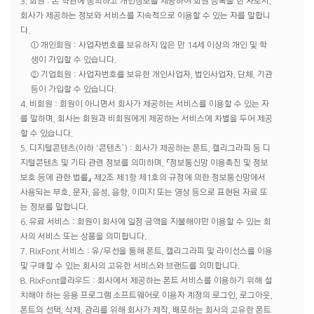
3. 회원 : 본 약관에 동의하고 개인정보를 제공하여 회원 등록을 한 자로서,
회사가 제공하는 정보와 서비스를 지속적으로 이용할 수 있는 자를 말합니
다.
① 개인회원 : 사업자번호를 보유하지 않은 만 14세 이상의 개인 및 학
생이 가입할 수 있습니다.
② 기업회원 : 사업자번호를 보유한 개인사업자, 법인사업자, 단체, 기관
등이 가입할 수 있습니다.
4. 비회원 : 회원이 아니면서 회사가 제공하는 서비스를 이용할 수 있는 자
를 말하며, 회사는 회원과 비회원에게 제공하는 서비스에 차별을 두어 제공
할 수 있습니다.
5. 디지털콘텐츠(이하 ‘콘텐츠’) : 회사가 제공하는 폰트, 캘리그라피 등 디
지털콘텐츠 및 기타 관련 정보를 의미하며, 『정보통신망 이용촉진 및 정보
보호 등에 관한 법률』 제2조 제1항 제1호의 규정에 의한 정보통신망에서
사용되는 부호, 문자, 음성, 음향, 이미지 또는 영상 등으로 표현된 자료 또
는 정보를 말합니다.
6. 유료 서비스 : 회원이 회사에 일정 금액을 지불해야만 이용할 수 있는 회
사의 서비스 또는 상품을 의미합니다.
7. RixFont 서비스 : 유/무선을 통해 폰트, 캘리그라피 및 라이선스를 이용
및 구매할 수 있는 회사의 고유한 서비스와 브랜드를 의미합니다.
8. RixFont클라우드 : 회사에서 제공하는 폰트 서비스를 이용하기 위해 설
치해야 하는 응용 프로그램 소프트웨어로 이용자 계정의 로그인, 로그아웃,
폰트의 선택, 삭제, 관리를 위해 회사가 제작, 배포하는 회사의 고유한 폰트