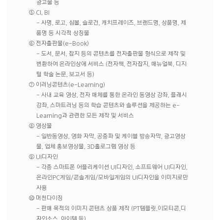
광고물 등
⑤ CI, BI
- 사명, 로고, 심볼, 슬로건, 캐치프레이즈, 브랜드명, 상품명, 제
품명 등 시각적 상징물
⑥ 전자출판물(e-Book)
- 도서, 문서, 잡지 등의 콘텐츠를 전자출판물 형식으로 제작 및
변환하여 온라인상에 서비스 (전자책, 전자잡지, 매뉴얼북, 디지
털 학술 논문, 보고서 등)
⑦ 이러닝콘텐츠(e-Learning)
- 사내 교육 영상, 전자 매체를 통한 온라인 동영상 강좌, 플래시
강좌, 스마트러닝 등의 학습 콘텐츠와 솔루션을 제공하는 e-
Learning과 관련한 모든 제작 및 서비스
⑧ 영상물
- 일반동영상, 영화 자막, 공중파 및 케이블 방송자막, 광고영상
물, 업체 홍보영상물, 3D홀로그램 영상 등
⑨ UI디자인
- 각종 스마트폰 어플리케이션 UI디자인, 소프트웨어 UI디자인,
온라인PC게임/콘솔게임/모바일게임의 UI디자인을 이미지로만
사용
⑩ 머천다이징
- 판매 목적의 이미지 콘텐츠 상품 제작 (PT템플릿,이모티콘,디
자인소스, 아이템 등)