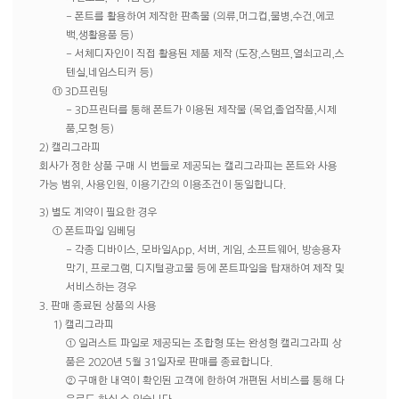
- 폰트를 활용하여 제작한 판촉물 (의류,머그컵,물병,수건,에코
백,생활용품 등)
- 서체디자인이 직접 활용된 제품 제작 (도장,스탬프,열쇠고리,스
텐실,네임스티커 등)
⑪ 3D프린팅
- 3D프린터를 통해 폰트가 이용된 제작물 (목업,졸업작품,시제
품,모형 등)
2) 캘리그라피
회사가 정한 상품 구매 시 번들로 제공되는 캘리그라피는 폰트와 사용
가능 범위, 사용인원, 이용기간의 이용조건이 동일합니다.
3) 별도 계약이 필요한 경우
① 폰트파일 임베딩
- 각종 디바이스, 모바일App, 서버, 게임, 소프트웨어, 방송용자
막기, 프로그램, 디지털광고물 등에 폰트파일을 탑재하여 제작 및
서비스하는 경우
3. 판매 종료된 상품의 사용
1) 캘리그라피
① 일러스트 파일로 제공되는 조합형 또는 완성형 캘리그라피 상
품은 2020년 5월 31일자로 판매를 종료합니다.
② 구매한 내역이 확인된 고객에 한하여 개편된 서비스를 통해 다