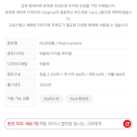
강한 획대비와 유려한 곡선으로 우아한 인상을 가진 서체입니다.
모던한 세리프 디자인의 Original과 깔끔하고 부드러운 Sans 2종으로 제작되었습니
다.
고급스럽고 세련된 이미지로 주목도가 필요한 다양한 매체에 사용할 수 있습니다.
폰트명
Rix앙상블 / RixEnsemble
폰트디자인
박용락,이지윤,박지영
디자인디렉팅
박용락
폰트구성
한글 2,350자 + 추가자 430자 / 라틴 94자 / 약물 986자
출시년도
2023년
이용 가능 상품
Rix마스터
Rix스튜던트
폰트 미리 써보기