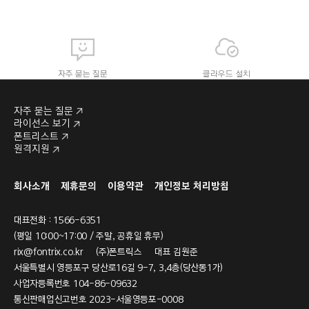
자주 묻는 질문
클라우드 설치
자주 묻는 질문
라이선스 보기
폰트리스트
원격지원
라이선스 보기
폰트리스트
회사소개
제휴문의
이용약관
개인정보 처리방침
대표전화 : 1566-6351
(평일 10:00~17:00 / 주말, 공휴일 휴무)
rix@fontrix.co.kr
(주)폰트릭스 대표 김원준
서울특별시 영등포구 당산로16길 9-7, 3,4층(당산동1가)
사업자등록번호 104-86-09632
통신판매업신고번호 2023-서울영등포-0008