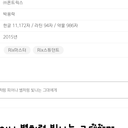
㈜폰트릭스
박용락
한글 11,172자 / 라틴 94자 / 약물 986자
2015년
Rix마스터
Rix스튜던트