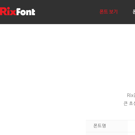
폰트 보기
Ri
큰 초
폰트명