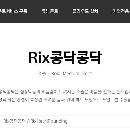
폰트서비스 구독
튜닝폰트
클라우드 설치
기업전용
Rix콩닥콩닥
3 종 - Bold, Medium, Light
x콩닥콩닥은 심장박동의 리듬감이 느껴지는 수줍은 마음을 전하는 폰트입
성과 작은 종성이 특징인 귀여운 글씨 위에 하트 모양으로 포인트를 주었
Rix콩닥콩닥 / RixHeartPounding