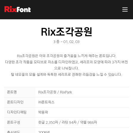
Rix조각공원
3 종 - 01, 02, 03
Rix조각공원은 야외 조각공원의 즐거움을 느끼게 해주는 폰트입니다.
다양한 조각 작품을 모티브로 자소를 디자인하였고, 세리프의 모양에 따라 3가지 버전
으로 나눠집니다.
탈 네모꼴의 모듈 설계와 독특한 세리프로 경쾌한 리듬감을 느낄 수 있습니다.
폰트명
Rix조각공원 / RixPark
폰트디자인
㈜폰트릭스
디자인디렉팅
박용락
폰트구성
한글 2,350자 / 라틴 94자 / 약물 986자
출시년도
2008년