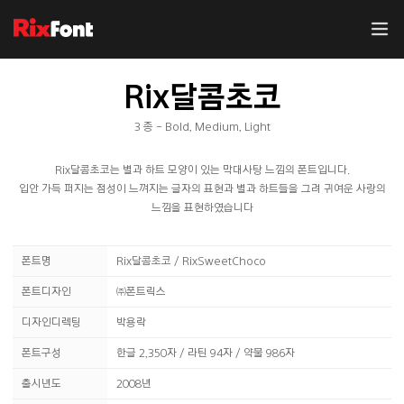
Rix달콤초코
3 종 - Bold, Medium, Light
Rix달콤초코는 별과 하트 모양이 있는 막대사탕 느낌의 폰트입니다.
입안 가득 퍼지는 점성이 느껴지는 글자의 표현과 별과 하트들을 그려 귀여운 사랑의
느낌을 표현하였습니다
폰트명
Rix달콤초코 / RixSweetChoco
폰트디자인
㈜폰트릭스
디자인디렉팅
박용락
폰트구성
한글 2,350자 / 라틴 94자 / 약물 986자
출시년도
2008년