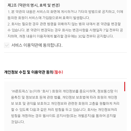
제2조 (약관의 명시, 효력 및 변경)
1. 본 약관의 내용은 서비스의 화면에 게시하거나 기타의 방법으로 공지하고, 이에
동의한 회원이 서비스에 가입함으로써 효력이 발생합니다.
2. 회사는 필요한 경우 관련 법령을 위배하지 않는 범위 내에서 본 약관을 변경할
수 있습니다. 본 약관이 변경되는 경우 회사는 변경사항을 시행일자 7일 전부터 공
지하며, 개정 내용이 이용자에게 불리할 경우에는 30일 전부터 공지합니다.
3. 회사가 전항에 따라 개정약관을 공지 또는 통지하면서 “이용자”에게 일정 기간
서비스 이용약관에 동의합니다.
내에 의사표시를 하지 않으면 동의한 것으로 본다는 뜻을 명확하게 공지 또는 통지
하였음에도 “이용자”가 명시적으로 거부의 의사표시를 하지 않은 경우 “이용자”가
개정약관에 동의한 것으로 봅니다.
개인정보 수집 및 이용약관 동의
(필수)
제3조 (약관 외 준칙)
약관에 규정되지 않은 사항에 대해서는 관련법령 또는 회사가 정한 서비스의 개별
이용약관, 운영정책 및 규칙 등(이하 ‘세부지침’)의 규정에 따릅니다. 또한 본 약관
‘㈜폰트릭스’는(이하 ‘회사’) 회원의 개인정보를 중요시하며, 정보통신망 이
과 세부지침의 내용이 충돌할 경우 세부지침을 따릅니다.
용촉진 및 정보보호 등에 관한 법률, 개인정보 보호법에 따라 회원의 개인정
보 보호 및 권익을 보호하고 개인정보와 관련한 회원의 고충을 원활하게 처리
제4조 (용어의 정의)
할 수 있도록 다음과 같은 처리 방침을 두고 있습니다. 회사는 개인정보처리
본 약관에서 사용하는 용어의 정의는 다음 각호와 같으며, 정의되지 않은 용어에
방침을 개정하는 경우 웹사이트 공지사항(또는 개별공지)을 통하여 공지할
대한 해석은 관계법령 및 서비스별 안내에서 정하는 바에 따릅니다.
것입니다.
1. 웹사이트 : 회사가 폰트 서비스를 이용자에게 제공하기 위하여 운영하는, 정보